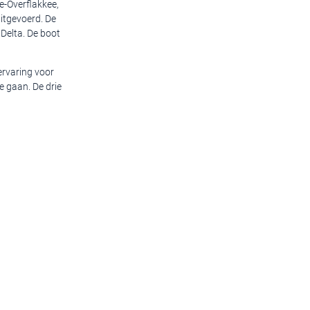
e-Overflakkee,
tgevoerd. De
 Delta. De boot
ervaring voor
e gaan. De drie