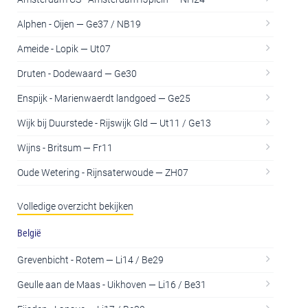
Alphen - Oijen — Ge37 / NB19
Ameide - Lopik — Ut07
Druten - Dodewaard — Ge30
Enspijk - Marienwaerdt landgoed — Ge25
Wijk bij Duurstede - Rijswijk Gld — Ut11 / Ge13
Wijns - Britsum — Fr11
Oude Wetering - Rijnsaterwoude — ZH07
Volledige overzicht bekijken
België
Grevenbicht - Rotem — Li14 / Be29
Geulle aan de Maas - Uikhoven — Li16 / Be31