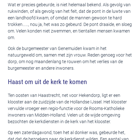
Wat er precies gebeurde, is niet helemaal bekend. Als gevolg van
rukwinden, of als gevolg van het feit, dat de pont in de luwte van
een landhoofd kwam, of omdat de mannen gewoon te hard
trokken……, nou ja, het was zo gebeurd. De pont draaide, en sloeg
om. Velen konden niet zwemmen, en tientallen mensen kwamen
om.
Ook de burgemeester van Genemuiden kwam in het
natuurgeweld om, samen met zijn vrouw. Reden genoeg voor het
dorp, om nog maandenlang te rouwen om het verlies van de
burgemeester en andere inwoners.
Haast om uit de kerk te komen
Ten oosten van Haastrecht, net voor Hekendorp, ligt er een
klooster aan de zuidzijde van de Hollandse IJssel. Het klooster
vervulde vroeger een regio-functie voor de Rooms-Katholieke
inwoners van Midden-Holland. Velen uit de wijde omgeving
bezochten de kerkdiensten in de kerk van het klooster.
Op een zaterdagavond, toen het al donker was, gebeurde het,
dat dat de bezoekers naar de kerkdienst wilden. Een aantal van