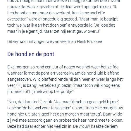
ook zo nodig en dacht dit wel even rustig te kunnen doen. Maar
nauwelijks was ik gezeten of de deur werd opengetrokken. “Ik
heb haast en mot naar de overkant, ken je me snel effe
overzetten” werd er ongeduldig gezegd. “Maar man, je begrijpt
toch wel wat ik aan het doen ben” antwoorde ik. “Ja, doe dat
maar in je eigen tijd. Maar zet mij eerst gauw over…!”
Dit verhaal ontvingen we van veerman Henk Brussee
De hond en de pont
Elke morgen,zo rond een uur of negen was het weer het zelfde:
wanneer ik met de pont arriveerde kwam de hond luid blaffend
aangestoven. Wild blaffend rende hij dan heen en weer langs het
veer. “Hij is bang”, vertelde zijn bazin, “maar toch wil ik nog eens
proberen of hij mee wil op het pontje”.
“Nou, dat kan toch”, zei ik. “Ja, maar ik heb nu geen geld bij me”.
Ik beloofde het wel voor te schieten” u komt toch elke morgen uw
hond hier uit laten, geef het dan morgen maar terug”. Daar wilde
zij wel mee accoord gaan en probeerde haar hond mee te lokken.
Deze had daar echter niet veel zin in. De vrouw haakte de riem