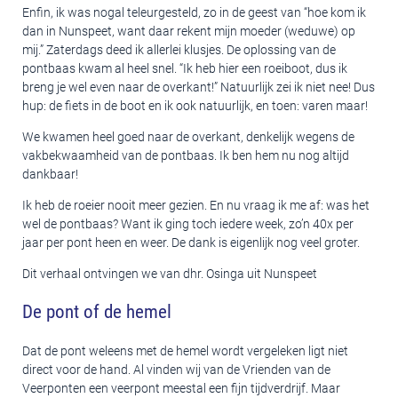
Enfin, ik was nogal teleurgesteld, zo in de geest van “hoe kom ik
dan in Nunspeet, want daar rekent mijn moeder (weduwe) op
mij.” Zaterdags deed ik allerlei klusjes. De oplossing van de
pontbaas kwam al heel snel. “Ik heb hier een roeiboot, dus ik
breng je wel even naar de overkant!” Natuurlijk zei ik niet nee! Dus
hup: de fiets in de boot en ik ook natuurlijk, en toen: varen maar!
We kwamen heel goed naar de overkant, denkelijk wegens de
vakbekwaamheid van de pontbaas. Ik ben hem nu nog altijd
dankbaar!
Ik heb de roeier nooit meer gezien. En nu vraag ik me af: was het
wel de pontbaas? Want ik ging toch iedere week, zo’n 40x per
jaar per pont heen en weer. De dank is eigenlijk nog veel groter.
Dit verhaal ontvingen we van dhr. Osinga uit Nunspeet
De pont of de hemel
Dat de pont weleens met de hemel wordt vergeleken ligt niet
direct voor de hand. Al vinden wij van de Vrienden van de
Veerponten een veerpont meestal een fijn tijdverdrijf. Maar