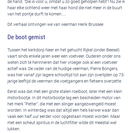
de hand. “Die is voor u, omdat u zo goed geholpen hebt”! Nu zie ik
haar elke ochtend weer met haar hond die niet meer in de buurt
van het pontje durft te komen…..
Dit verhaal ontvingen we van veerman Henk Brussee
De boot gemist
Tussen het kerkdorp Neer en het gehucht Rijkel (onder Beesel)
vaart sinds enkele jaren weer een voetveer. Ouderen onder ons
weten zich te herinneren dat hier vroeger ook al een voetveer
actief was. De vader van de huidige veerman, Pierre Bongers,
was hier vanaf zijn lagere schooltijd tot aan zijn overlijden op 73-
jarige leeftijd de veerman die voetgangers en fietsers overzette.
Eerst was dat met een grote stalen roeiboot, later met een klein
motorbootje. In dit motorbootje lag een bescheiden motor van
het merk “Petter”, die met een slinger aangezwengeld moest
worden. In winterdag was dat altijd een hels karwei waar dan
vaak een half uur eerder voor opgestaan moest worden. Maar
met een scheut spiritus in de luchtfilter wilde dit meestal wel
lukken.