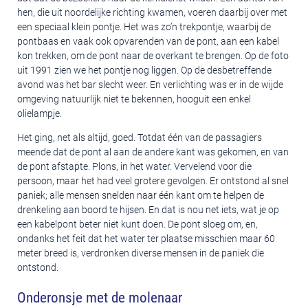
hen, die uit noordelijke richting kwamen, voeren daarbij over met
een speciaal klein pontje. Het was zo’n trekpontje, waarbij de
pontbaas en vaak ook opvarenden van de pont, aan een kabel
kon trekken, om de pont naar de overkant te brengen. Op de foto
uit 1991 zien we het pontje nog liggen. Op de desbetreffende
avond was het bar slecht weer. En verlichting was er in de wijde
omgeving natuurlijk niet te bekennen, hooguit een enkel
olielampje.
Het ging, net als altijd, goed. Totdat één van de passagiers
meende dat de pont al aan de andere kant was gekomen, en van
de pont afstapte. Plons, in het water. Vervelend voor die
persoon, maar het had veel grotere gevolgen. Er ontstond al snel
paniek; alle mensen snelden naar één kant om te helpen de
drenkeling aan boord te hijsen. En dat is nou net iets, wat je op
een kabelpont beter niet kunt doen. De pont sloeg om, en,
ondanks het feit dat het water ter plaatse misschien maar 60
meter breed is, verdronken diverse mensen in de paniek die
ontstond.
Onderonsje met de molenaar