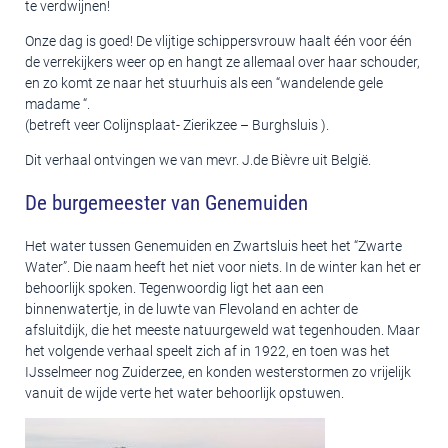
te verdwijnen!
Onze dag is goed! De vlijtige schippersvrouw haalt één voor één
de verrekijkers weer op en hangt ze allemaal over haar schouder,
en zo komt ze naar het stuurhuis als een “wandelende gele
madame “.
(betreft veer Colijnsplaat- Zierikzee – Burghsluis ).
Dit verhaal ontvingen we van mevr. J.de Bièvre uit België.
De burgemeester van Genemuiden
Het water tussen Genemuiden en Zwartsluis heet het “Zwarte
Water”. Die naam heeft het niet voor niets. In de winter kan het er
behoorlijk spoken. Tegenwoordig ligt het aan een
binnenwatertje, in de luwte van Flevoland en achter de
afsluitdijk, die het meeste natuurgeweld wat tegenhouden. Maar
het volgende verhaal speelt zich af in 1922, en toen was het
IJsselmeer nog Zuiderzee, en konden westerstormen zo vrijelijk
vanuit de wijde verte het water behoorlijk opstuwen.