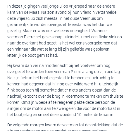
In deze tijd gingen veel jongelui op vrijerspad naar de andere
kant van de Maas. Na zo’n avond bij hun vriendin verzamelde
deze vrijersclub zich meestal in het oude Veerhuis om
gezamenlijk te worden overgezet. Meestal was het dan wel
gezellig. Maar er was ook wel eens onenigheid. Wanneer
veerman Pierre het gezelschap uiteindelijk met een flinke slok op
naar de overkant had gezet, is het wel eens voorgekomen dat
een minnaar die wat te lang bij zijn geliefde was gebleven
letterlijk de boot gemist had.
Hij kwam dan ver na middernacht bij het voetveer om nog
overgezet te worden toen veerman Pierre allang op zijn bed lag.
Na zijn fiets in het bootje gestald te hebben en luidruchtig te
kennen had gegeven dat hij nog over wilde werd hij uiteindelijk
flink boos toen hij bemerkte dat er niets anders opzat dan de
nachtelijke tocht over de brug in Roermond te maken om thuis te
komen. Om zijn woede af te reageren pakte deze persoon de
slinger om de motor aan te zwengelen die voor de motorkast in
het bootje lag en smeet deze woedend 10 meter de Maas in!
De volgende morgen kwam de veerman tot de ontdekking dat de