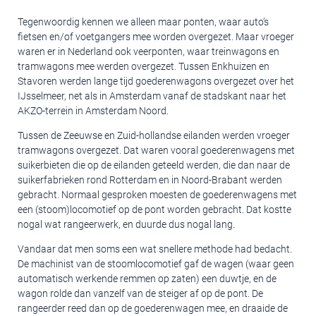
Tegenwoordig kennen we alleen maar ponten, waar auto’s
fietsen en/of voetgangers mee worden overgezet. Maar vroeger
waren er in Nederland ook veerponten, waar treinwagons en
tramwagons mee werden overgezet. Tussen Enkhuizen en
Stavoren werden lange tijd goederenwagons overgezet over het
IJsselmeer, net als in Amsterdam vanaf de stadskant naar het
AKZO-terrein in Amsterdam Noord.
Tussen de Zeeuwse en Zuid-hollandse eilanden werden vroeger
tramwagons overgezet. Dat waren vooral goederenwagens met
suikerbieten die op de eilanden geteeld werden, die dan naar de
suikerfabrieken rond Rotterdam en in Noord-Brabant werden
gebracht. Normaal gesproken moesten de goederenwagens met
een (stoom)locomotief op de pont worden gebracht. Dat kostte
nogal wat rangeerwerk, en duurde dus nogal lang.
Vandaar dat men soms een wat snellere methode had bedacht.
De machinist van de stoomlocomotief gaf de wagen (waar geen
automatisch werkende remmen op zaten) een duwtje, en de
wagon rolde dan vanzelf van de steiger af op de pont. De
rangeerder reed dan op de goederenwagen mee, en draaide de