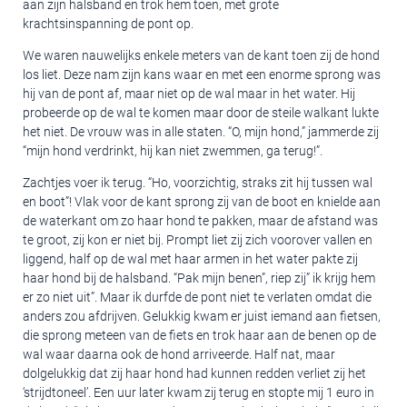
aan zijn halsband en trok hem toen, met grote
krachtsinspanning de pont op.
We waren nauwelijks enkele meters van de kant toen zij de hond
los liet. Deze nam zijn kans waar en met een enorme sprong was
hij van de pont af, maar niet op de wal maar in het water. Hij
probeerde op de wal te komen maar door de steile walkant lukte
het niet. De vrouw was in alle staten. “O, mijn hond,” jammerde zij
“mijn hond verdrinkt, hij kan niet zwemmen, ga terug!”.
Zachtjes voer ik terug. “Ho, voorzichtig, straks zit hij tussen wal
en boot”! Vlak voor de kant sprong zij van de boot en knielde aan
de waterkant om zo haar hond te pakken, maar de afstand was
te groot, zij kon er niet bij. Prompt liet zij zich voorover vallen en
liggend, half op de wal met haar armen in het water pakte zij
haar hond bij de halsband. “Pak mijn benen”, riep zij” ik krijg hem
er zo niet uit”. Maar ik durfde de pont niet te verlaten omdat die
anders zou afdrijven. Gelukkig kwam er juist iemand aan fietsen,
die sprong meteen van de fiets en trok haar aan de benen op de
wal waar daarna ook de hond arriveerde. Half nat, maar
dolgelukkig dat zij haar hond had kunnen redden verliet zij het
‘strijdtoneel’. Een uur later kwam zij terug en stopte mij 1 euro in