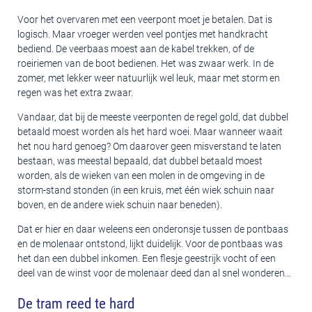
Voor het overvaren met een veerpont moet je betalen. Dat is
logisch. Maar vroeger werden veel pontjes met handkracht
bediend. De veerbaas moest aan de kabel trekken, of de
roeiriemen van de boot bedienen. Het was zwaar werk. In de
zomer, met lekker weer natuurlijk wel leuk, maar met storm en
regen was het extra zwaar.
Vandaar, dat bij de meeste veerponten de regel gold, dat dubbel
betaald moest worden als het hard woei. Maar wanneer waait
het nou hard genoeg? Om daarover geen misverstand te laten
bestaan, was meestal bepaald, dat dubbel betaald moest
worden, als de wieken van een molen in de omgeving in de
storm-stand stonden (in een kruis, met één wiek schuin naar
boven, en de andere wiek schuin naar beneden).
Dat er hier en daar weleens een onderonsje tussen de pontbaas
en de molenaar ontstond, lijkt duidelijk. Voor de pontbaas was
het dan een dubbel inkomen. Een flesje geestrijk vocht of een
deel van de winst voor de molenaar deed dan al snel wonderen…
De tram reed te hard