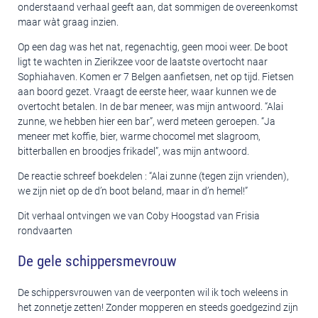
onderstaand verhaal geeft aan, dat sommigen de overeenkomst
maar wàt graag inzien.
Op een dag was het nat, regenachtig, geen mooi weer. De boot
ligt te wachten in Zierikzee voor de laatste overtocht naar
Sophiahaven. Komen er 7 Belgen aanfietsen, net op tijd. Fietsen
aan boord gezet. Vraagt de eerste heer, waar kunnen we de
overtocht betalen. In de bar meneer, was mijn antwoord. “Alai
zunne, we hebben hier een bar”, werd meteen geroepen. “Ja
meneer met koffie, bier, warme chocomel met slagroom,
bitterballen en broodjes frikadel”, was mijn antwoord.
De reactie schreef boekdelen : “Alai zunne (tegen zijn vrienden),
we zijn niet op de d’n boot beland, maar in d’n hemel!”
Dit verhaal ontvingen we van Coby Hoogstad van Frisia
rondvaarten
De gele schippersmevrouw
De schippersvrouwen van de veerponten wil ik toch weleens in
het zonnetje zetten! Zonder mopperen en steeds goedgezind zijn