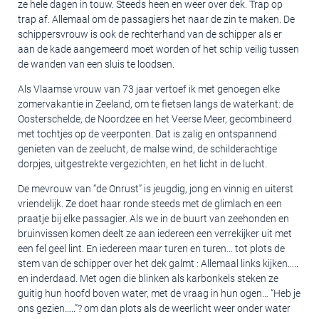
ze hele dagen in touw. Steeds heen en weer over dek. Trap op
trap af. Allemaal om de passagiers het naar de zin te maken. De
schippersvrouw is ook de rechterhand van de schipper als er
aan de kade aangemeerd moet worden of het schip veilig tussen
de wanden van een sluis te loodsen.
Als Vlaamse vrouw van 73 jaar vertoef ik met genoegen elke
zomervakantie in Zeeland, om te fietsen langs de waterkant: de
Oosterschelde, de Noordzee en het Veerse Meer, gecombineerd
met tochtjes op de veerponten. Dat is zalig en ontspannend
genieten van de zeelucht, de malse wind, de schilderachtige
dorpjes, uitgestrekte vergezichten, en het licht in de lucht.
De mevrouw van “de Onrust” is jeugdig, jong en vinnig en uiterst
vriendelijk. Ze doet haar ronde steeds met de glimlach en een
praatje bij elke passagier. Als we in de buurt van zeehonden en
bruinvissen komen deelt ze aan iedereen een verrekijker uit met
een fel geel lint. En iedereen maar turen en turen… tot plots de
stem van de schipper over het dek galmt : Allemaal links kijken…..
en inderdaad. Met ogen die blinken als karbonkels steken ze
guitig hun hoofd boven water, met de vraag in hun ogen… “Heb je
ons gezien…..”? om dan plots als de weerlicht weer onder water