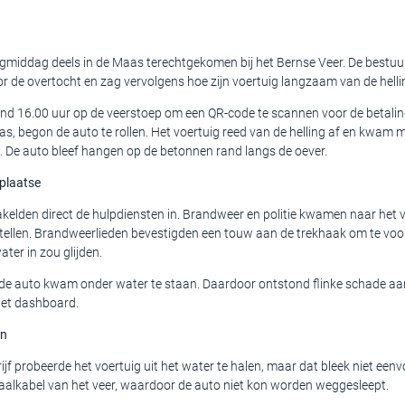
agmiddag deels in de Maas terechtgekomen bij het Bernse Veer. De bestuur
r de overtocht en zag vervolgens hoe zijn voertuig langzaam van de helli
d 16.00 uur op de veerstoep om een QR-code te scannen voor de betaling.
, begon de auto te rollen. Het voertuig reed van de helling af en kwam m
t. De auto bleef hangen op de betonnen rand langs de oever.
 plaatse
elden direct de hulpdiensten in. Brandweer en politie kwamen naar het 
e stellen. Brandweerlieden bevestigden een touw aan de trekhaak om te v
ater in zou glijden.
de auto kwam onder water te staan. Daardoor ontstond flinke schade aa
het dashboard.
an
jf probeerde het voertuig uit het water te halen, maar dat bleek niet een
taalkabel van het veer, waardoor de auto niet kon worden weggesleept.