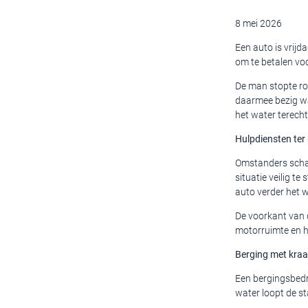
8 mei 2026
Een auto is vrijd
om te betalen voo
De man stopte ron
daarmee bezig was
het water terech
Hulpdiensten ter
Omstanders schak
situatie veilig t
auto verder het w
De voorkant van 
motorruimte en 
Berging met kra
Een bergingsbedri
water loopt de s