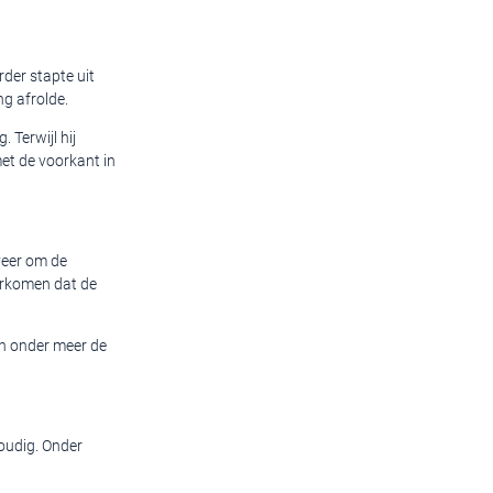
der stapte uit
ng afrolde.
 Terwijl hij
et de voorkant in
veer om de
oorkomen dat de
n onder meer de
voudig. Onder