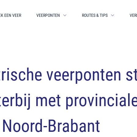
EK EEN VEER
VEERPONTEN
ROUTES & TIPS
VER
trische veerponten s
terbij met provincial
t Noord-Brabant