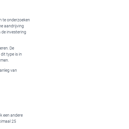
en te onderzoeken
che aandrijving
n de investering
veren. De
it type is in
ormen.
aanleg van
ook een andere
ximaal 25