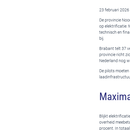
23 februari 2026
De provincie Noo
op elektrificatie
technisch en fina
bij.
Brabant telt 37 v
provincie richt z
Nederland nog wei
De pilots moeten 
laadinfrastructu
Maximaa
Blijkt elektrifica
overheid meebeta
procent. In totaa