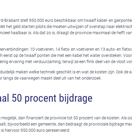
rd-Brabant stelt 950.000 euro beschikbaar om twaalf kabel- en gierpont
. Met het geld starten pilots die moeten uitwijzen of overstap naar elektris
ncieel haalbaar is. Als dat zo is, draagt de provincie maximaal de helft va
eerverbindingen: 10 voetveren, 14 fiets- en voetveren en 13 auto- en fiets
ich eerst op de twaalf ponten die met een kabel het water oversteken. Voor d
nig ervaring met verduurzaming, terwijl ze een flink deel van de vloot v
duidelijk maken welke techniek geschikt is en wat de kosten zijn. Ook de 
ur langs de vaarwegen maakt deel uit van het onderzoek.
l 50 procent bijdrage
tie mogelijk, dan financiert de provincie tot 50 procent van de kosten. Als 
alt, bijvoorbeeld een gemeente, dan bedraagt de provinciale bijdrage ma
l is hiervoor 950.000 euro gereserveerd.