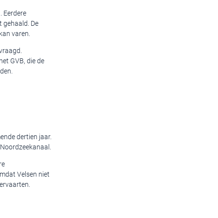
. Eerdere
t gehaald. De
kan varen.
evraagd.
et GVB, die de
den.
ende dertien jaar.
t Noordzeekanaal.
re
omdat Velsen niet
vervaarten.