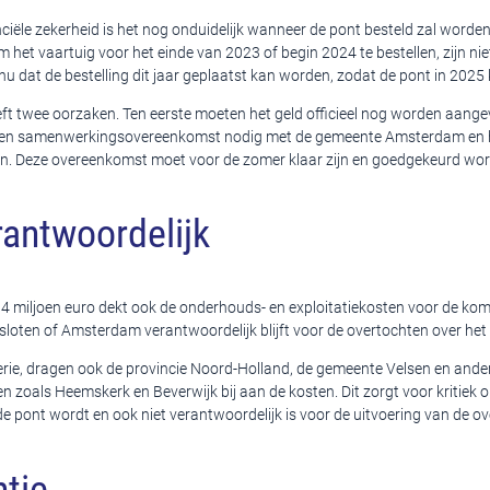
iële zekerheid is het nog onduidelijk wanneer de pont besteld zal worden
het vaartuig voor het einde van 2023 of begin 2024 te bestellen, zijn nie
 dat de bestelling dit jaar geplaatst kan worden, zodat de pont in 2025 
eft twee oorzaken. Ten eerste moeten het geld officieel nog worden aang
 een samenwerkingsovereenkomst nodig met de gemeente Amsterdam en h
n. Deze overeenkomst moet voor de zomer klaar zijn en goedgekeurd wor
rantwoordelijk
4 miljoen euro dekt ook de onderhouds- en exploitatiekosten voor de kom
sloten of Amsterdam verantwoordelijk blijft voor de overtochten over he
erie, dragen ook de provincie Noord-Holland, de gemeente Velsen en ande
zoals Heemskerk en Beverwijk bij aan de kosten. Dit zorgt voor kritiek 
e pont wordt en ook niet verantwoordelijk is voor de uitvoering van de o
tie