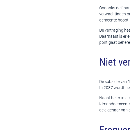
Ondanks de financ
verwachtingen om 
gemeente hoopt nu
De vertraging he
Daarnaast is er
pont gaat behere
Niet ve
De subsidie van 1
In 2037 wordt be
Naast het minist
IJmondgemeenten 
de eigenaar van d
Frequen