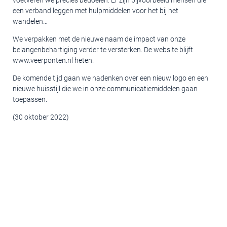
voetveren we precies bedoelen. Er zijn bijvoorbeeld mensen die
een verband leggen met hulpmiddelen voor het bij het
wandelen…
We verpakken met de nieuwe naam de impact van onze
belangenbehartiging verder te versterken. De website blijft
www.veerponten.nl heten.
De komende tijd gaan we nadenken over een nieuw logo en een
nieuwe huisstijl die we in onze communicatiemiddelen gaan
toepassen.
(30 oktober 2022)