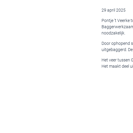
29 april 2025
Pontje ’t Veerke
Baggerwerkzaamh
noodzakelijk.
Door ophopend sli
uitgebaggerd. De
Het veer tussen G
Het maakt deel ui