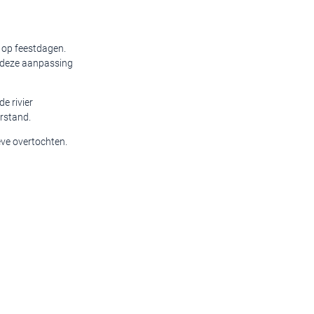
 op feestdagen.
 deze aanpassing
e rivier
rstand.
eve overtochten.