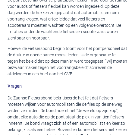
De pont beschikt over verplaatsbare hekken, waardoor de ruimte
voor auto’s of fietsers flexibel kan worden ingedeeld. Op deze
dag werden de hekken zo geplaatst dat automobilisten ruim
voorrang kregen, wat ertoe leidde dat veel fietsers en
scooteraars moesten wachten op een volgende overtocht. De
irritaties onder de wachtende fietsers en scooteraars waren
zichtbaar en hoorbaar.
Hoewel de Fietsersbond begrip toont voor het pontpersoneel dat
de drukte in goede banen moest leiden, is de organisatie fel
tegen het beleid dat op deze manier werd toegepast. “Wij moeten
bezwaar maken tegen het voorrangsbeleid,” schreven de
afdelingen in een brief aan het GVB.
Vragen
De Zaanse Fietsersbond bekritiseerde het feit dat fietsers
moesten wijken voor automobilisten die de files op de snelweg
wilden vermijden. De bond noemt het “de wereld op zijn kop”,
omdat elke auto die op de pont staat de plek in van tien fietsers
inneemt. De bond vraagt zich af of een automobilist tien keer zo
belangrijk is als een fietser. Bovendien kunnen fietsers niet kiezen