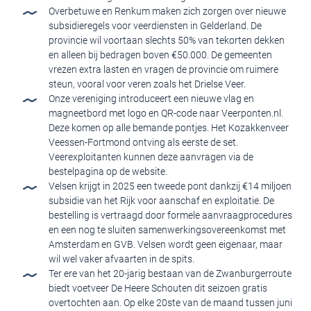
Overbetuwe en Renkum maken zich zorgen over nieuwe
subsidieregels voor veerdiensten in Gelderland. De
provincie wil voortaan slechts 50% van tekorten dekken
en alleen bij bedragen boven €50.000. De gemeenten
vrezen extra lasten en vragen de provincie om ruimere
steun, vooral voor veren zoals het Drielse Veer.
Onze vereniging introduceert een nieuwe vlag en
magneetbord met logo en QR-code naar Veerponten.nl.
Deze komen op alle bemande pontjes. Het Kozakkenveer
Veessen-Fortmond ontving als eerste de set.
Veerexploitanten kunnen deze aanvragen via de
bestelpagina op de website.
Velsen krijgt in 2025 een tweede pont dankzij €14 miljoen
subsidie van het Rijk voor aanschaf en exploitatie. De
bestelling is vertraagd door formele aanvraagprocedures
en een nog te sluiten samenwerkingsovereenkomst met
Amsterdam en GVB. Velsen wordt geen eigenaar, maar
wil wel vaker afvaarten in de spits.
Ter ere van het 20-jarig bestaan van de Zwanburgerroute
biedt voetveer De Heere Schouten dit seizoen gratis
overtochten aan. Op elke 20ste van de maand tussen juni