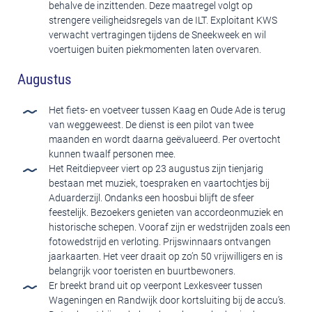
behalve de inzittenden. Deze maatregel volgt op
strengere veiligheidsregels van de ILT. Exploitant KWS
verwacht vertragingen tijdens de Sneekweek en wil
voertuigen buiten piekmomenten laten overvaren.
Augustus
Het fiets- en voetveer tussen Kaag en Oude Ade is terug
van weggeweest. De dienst is een pilot van twee
maanden en wordt daarna geëvalueerd. Per overtocht
kunnen twaalf personen mee.
Het Reitdiepveer viert op 23 augustus zijn tienjarig
bestaan met muziek, toespraken en vaartochtjes bij
Aduarderzijl. Ondanks een hoosbui blijft de sfeer
feestelijk. Bezoekers genieten van accordeonmuziek en
historische schepen. Vooraf zijn er wedstrijden zoals een
fotowedstrijd en verloting. Prijswinnaars ontvangen
jaarkaarten. Het veer draait op zo’n 50 vrijwilligers en is
belangrijk voor toeristen en buurtbewoners.
Er breekt brand uit op veerpont Lexkesveer tussen
Wageningen en Randwijk door kortsluiting bij de accu’s.