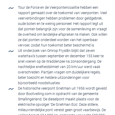
Tour de Force en de Veerpontencoalitie hebben een
rapport gemaakt over de toekomst van veerponten. Veel
veerverbindingen hebben problemen door geldgebrek,
oude boten en te weinig personeel. Het rapport legt uit
dat ponten belangrijk zijn voor de samenleving en vraagt
de overheid om landelijke afspraken te maken. Ook willen
ze dat ponten onderdeel worden van het openbaar
vervoer, zodat hun toekomst beter beschermd is.
Uit onderzoek van Omrop Fryslân blijkt dat zeven
watertaxi’s tussen september en december 155 keer te
snel voeren op de Waddenzee na zonsondergang. De
nachtelijke snelheidslimiet van 20 km/uur werd vaak
overschreden. Partijen vragen om duidelijkere regels,
beter toezicht en heldere uitzonderingen voor
bijvoorbeeld noodsituaties.
De historische veerpont Grietman uit 1956 wordt geveild
door Bootveiling.com in opdracht van de gemeente
Smallingerland. De dieselpont maakt plaats voor de
elektrische opvolger ‘De Grietman Eco’. Deze stillere,
milieuvriendelijke pont vereist geen groot vaarbewijs. De