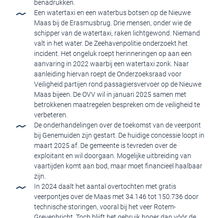
benadrukken.
Een watertaxi en een waterbus botsen op de Nieuwe
Maas bij de Erasmusbrug. Drie mensen, onder wie de
schipper van de watertaxi, raken lichtgewond. Niemand
valt in het water. De Zeehavenpolitie onderzoekt het
incident. Het ongeluk roept herinneringen op aan een
aanvaring in 2022 waarbij een watertaxi zonk. Naar
aanleiding hiervan roept de Onderzoeksraad voor
Veiligheid partijen rond passagiersvervoer op de Nieuwe
Maas bijeen. De OVV wil in januari 2025 samen met
betrokkenen maatregelen bespreken om de veiligheid te
verbeteren.
De onderhandelingen over de toekomst van de veerpont
bij Genemuiden zijn gestart. De huidige concessie loopt in
maart 2025 af. De gemeente is tevreden over de
exploitant en wil doorgaan. Mogelijke uitbreiding van
vaartijden komt aan bod, maar moet financieel haalbaar
zijn.
In 2024 daalt het aantal overtochten met gratis
veerpontjes over de Maas met 34.146 tot 150.736 door
technische storingen, vooral bij het veer Rotem-
Grevenbricht. Toch blijft het gebruik hoger dan vóór de