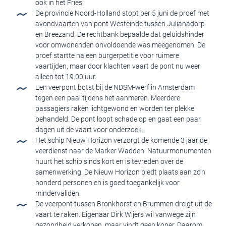
ook in het Fries.
De provincie Noord-Holland stopt per 5 juni de proef met
avondvaarten van pont Westeinde tussen Julianadorp
en Breezand. De rechtbank bepaalde dat geluidshinder
voor omwonenden onvoldoende was meegenomen. De
proef startte na een burgerpetitie voor ruimere
vaartijden, maar door klachten vaart de pont nu weer
alleen tot 19.00 uur.
Een veerpont botst bij de NDSM-werf in Amsterdam
tegen een paal tijdens het aanmeren. Meerdere
passagiers raken lichtgewond en worden ter plekke
behandeld. De pont loopt schade op en gaat een paar
dagen uit de vaart voor onderzoek.
Het schip Nieuw Horizon verzorgt de komende 3 jaar de
veerdienst naar de Marker Wadden. Natuurmonumenten
huurt het schip sinds kort en is tevreden over de
samenwerking. De Nieuw Horizon biedt plaats aan zo’n
honderd personen en is goed toegankelijk voor
mindervaliden.
De veerpont tussen Bronkhorst en Brummen dreigt uit de
vaart te raken. Eigenaar Dirk Wijers wil vanwege zijn
gezondheid verkopen, maar vindt geen koper. Daarom