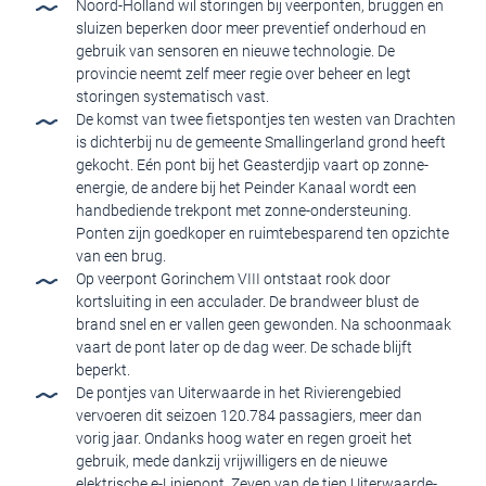
Noord-Holland wil storingen bij veerponten, bruggen en
sluizen beperken door meer preventief onderhoud en
gebruik van sensoren en nieuwe technologie. De
provincie neemt zelf meer regie over beheer en legt
storingen systematisch vast.
De komst van twee fietspontjes ten westen van Drachten
is dichterbij nu de gemeente Smallingerland grond heeft
gekocht. Eén pont bij het Geasterdjip vaart op zonne-
energie, de andere bij het Peinder Kanaal wordt een
handbediende trekpont met zonne-ondersteuning.
Ponten zijn goedkoper en ruimtebesparend ten opzichte
van een brug.
Op veerpont Gorinchem VIII ontstaat rook door
kortsluiting in een acculader. De brandweer blust de
brand snel en er vallen geen gewonden. Na schoonmaak
vaart de pont later op de dag weer. De schade blijft
beperkt.
De pontjes van Uiterwaarde in het Rivierengebied
vervoeren dit seizoen 120.784 passagiers, meer dan
vorig jaar. Ondanks hoog water en regen groeit het
gebruik, mede dankzij vrijwilligers en de nieuwe
elektrische e-Liniepont. Zeven van de tien Uiterwaarde-