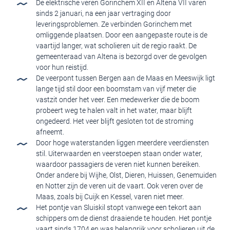
De elektrische veren Gorinchem XII en Altena VII varen
sinds 2 januari, na een jaar vertraging door
leveringsproblemen. Ze verbinden Gorinchem met
omliggende plaatsen. Door een aangepaste route is de
vaartijd langer, wat scholieren uit de regio raakt. De
gemeenteraad van Altena is bezorgd over de gevolgen
voor hun reistijd.
De veerpont tussen Bergen aan de Maas en Meeswijk ligt
lange tijd stil door een boomstam van vijf meter die
vastzit onder het veer. Een medewerker die de boom
probeert weg te halen valt in het water, maar blijft
ongedeerd. Het veer blijft gesloten tot de stroming
afneemt.
Door hoge waterstanden liggen meerdere veerdiensten
stil. Uiterwaarden en veerstoepen staan onder water,
waardoor passagiers de veren niet kunnen bereiken.
Onder andere bij Wijhe, Olst, Dieren, Huissen, Genemuiden
en Notter zijn de veren uit de vaart. Ook veren over de
Maas, zoals bij Cuijk en Kessel, varen niet meer.
Het pontje van Sluiskil stopt vanwege een tekort aan
schippers om de dienst draaiende te houden. Het pontje
vaart sinds 1704 en was belangrijk voor scholieren uit de