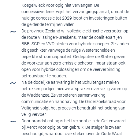
Koegelwieck voorlopig niet vervangen. De
concessieverlener wijst het vervangingsplan af, omdat de
huidige concessie tot 2029 loopt en investeringen buiten
de geldende termijnen vallen.
De provincie Zeeland wil volledig elektrische veerboten op
de route Vlissingen-Breskens, maar de coalitiepartijen
BBB, SGP en VVD pleiten voor hybride schepen. Ze vinden
dit geschikter vanwege de ruige Westerschelde en
beperkte stroomcapaciteit. Gedeputeerde Staten geven
de voorkeur aan zero-emissie-schepen, maar staan ook
open voor hybride oplossingen om de veerverbinding
betrouwbaar te houden.
Na de dodelijke aanvaring in het Schuitengat maken
betrokken partijen nieuwe afspraken over veilig varen op
de Waddenzee. Ze verbeteren samenwerking,
communicatie en handhaving. De Onderzoeksraad voor
Veiligheid volgt het proces en benadrukt het belang van
veilig vervoer.
Door brandstichting is het trekpontje in de Geitenwaard
bij Aerdt voorlopig buiten gebruik. De steiger is zwaar
beschadigd, waardoor oversteken over de Oude Waal