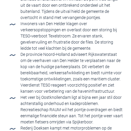
uit de vaart door een ontbrekend onderdeel uit het
buitenland. Tijdens de uitval hield de gemeente de
overtocht in stand met vervangende pontjes.
Inwoners van Den Helder klagen over
verkeersopstoppingen en overlast door een storing bij
TESO-veerboot Texelstroom. Ze ervaren stank,
gevelvervuiling en frustratie door de files. De storing
leidde tot veel klachten bij de gemeente.
De provincie Noord-Holland adviseert Rijkswaterstaat
om de veerhaven van Den Helder te verplaatsen naar de
kop van de huidige parkeerplaats. Dit verbetert de
bereikbaarheid, verkeersafwikkeling en biedt ruimte voor
toekomstige ontwikkelingen, zoals een maritiem cluster.
Veerdienst TESO reageert voorzichtig positief en ziet
kansen voor verbetering van de haveninfrastructuur.
Het veer bij Oostknollendam ligt al bijna een jaar stil door
achterstallig onderhoud en kadeproblemen.
Recreatieschap RAUM wil het pontje overdragen en biedt
eenmalige financiële steun aan. Tot het pontje weer vaart
moeten fietsers omrijden via Spijkerboor.
Rederij Doeksen kampt met motorproblemen op de