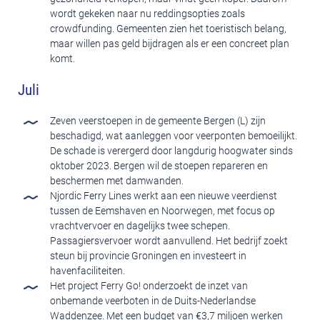
wordt gekeken naar nu reddingsopties zoals
crowdfunding. Gemeenten zien het toeristisch belang,
maar willen pas geld bijdragen als er een concreet plan
komt.
Juli
Zeven veerstoepen in de gemeente Bergen (L) zijn
beschadigd, wat aanleggen voor veerponten bemoeilijkt.
De schade is verergerd door langdurig hoogwater sinds
oktober 2023. Bergen wil de stoepen repareren en
beschermen met damwanden.
Njordic Ferry Lines werkt aan een nieuwe veerdienst
tussen de Eemshaven en Noorwegen, met focus op
vrachtvervoer en dagelijks twee schepen.
Passagiersvervoer wordt aanvullend. Het bedrijf zoekt
steun bij provincie Groningen en investeert in
havenfaciliteiten.
Het project Ferry Go! onderzoekt de inzet van
onbemande veerboten in de Duits-Nederlandse
Waddenzee. Met een budget van €3,7 miljoen werken