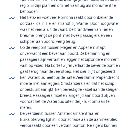
regio. Er zijn plannen om het vaartuig als monument te
behouden
Het fiets- en voetveer Pomona raakt door onbekende
oorzaak los in Tiel en strandt bij Wamel. Door hoogwater
was het veer al uit de vaart. De brandweer van Tiel en
Dreumel brengt de pont, met twee passagiers en een
schipper aan boord, veilig terug.
Op de veerpont tussen Megen en Appeltern stapt
onverwacht een bever aan boord. De bemanning en
passagiers zijn verrast en leggen het bijzondere moment
vast op video. Na korte twijfel verlaat de bever de pont en
gaat terug naar de veerstoep. Het dier blijft ongedeerd.
Een Waterbus heeft bij de halte Veerdam in Papendrecht
moeite met aanleggen. Omstanders zien dat het schip
onbestuurbaar lijkt. Een bevestigde kabel aan de steiger
breekt. Passagiers moeten lange tijd aan boord blijven,
voordat het de Waterbus uiteindelijk lukt om aan te
meren.
De veerdienst tussen Amsterdam Centraal en
Buiksloterweg ligt stil door schade aan de aanmeerplek,
veroorzaakt door een verzakt ponton. Reizigers kunnen