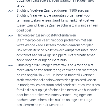
duizenden passagiers krijgen waarschijnlijk geen geld
terug.
Stichting Voetveer Zaandijk doneert 1500 euro aan
Stichting Vaarwens, die vaaruitjes organiseert voor
terminaal zieke mensen. Jaarlijks schenkt het voetveer
tussen Zaandijk en de Zaanse Schans zijn winst aan een
goed doel.
Het voetveer tussen Oost-Knollendam en
Starnmeerpolder vaart niet door problemen met een
verzakkende kade. Fietsers moeten daarom omrijden.
Ook het elektrische Molletjesveer kampt met uitval door
een tekort aan vrijwillige schippers. Het recreatieschap
zoekt voor dat dringend extra hulp.
Sinds begin 2023 mogen watertaxi’s op Ameland niet
meer varen na zonsondergang vanwege een maatregel
na een ongeluk in 2022. Dit beperkt nachtelijk vervoer
sterk, waardoor eilandbewoners zich geïsoleerd voelen.
In noodgevallen ontstaan schrijnende situaties, zoals een
familie die niet op tijd afscheid kan nemen van hun vader
door het ontbreken van nachtvervoer.. Pogingen om
nachtvervoer te herstellen stuiten op regels en trage
besluitvorming vanuit Den Haag.