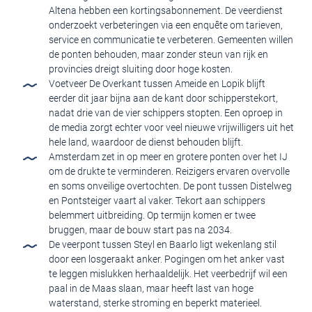
Altena hebben een kortingsabonnement. De veerdienst
onderzoekt verbeteringen via een enquête om tarieven,
service en communicatie te verbeteren. Gemeenten willen
de ponten behouden, maar zonder steun van rijk en
provincies dreigt sluiting door hoge kosten.
Voetveer De Overkant tussen Ameide en Lopik blijft
eerder dit jaar bijna aan de kant door schipperstekort,
nadat drie van de vier schippers stopten. Een oproep in
de media zorgt echter voor veel nieuwe vrijwilligers uit het
hele land, waardoor de dienst behouden blijft.
Amsterdam zet in op meer en grotere ponten over het IJ
om de drukte te verminderen. Reizigers ervaren overvolle
en soms onveilige overtochten. De pont tussen Distelweg
en Pontsteiger vaart al vaker. Tekort aan schippers
belemmert uitbreiding. Op termijn komen er twee
bruggen, maar de bouw start pas na 2034.
De veerpont tussen Steyl en Baarlo ligt wekenlang stil
door een losgeraakt anker. Pogingen om het anker vast
te leggen mislukken herhaaldelijk. Het veerbedrijf wil een
paal in de Maas slaan, maar heeft last van hoge
waterstand, sterke stroming en beperkt materieel.