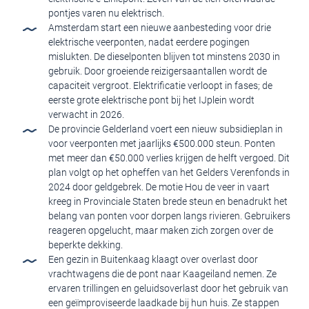
pontjes varen nu elektrisch.
Amsterdam start een nieuwe aanbesteding voor drie
elektrische veerponten, nadat eerdere pogingen
mislukten. De dieselponten blijven tot minstens 2030 in
gebruik. Door groeiende reizigersaantallen wordt de
capaciteit vergroot. Elektrificatie verloopt in fases; de
eerste grote elektrische pont bij het IJplein wordt
verwacht in 2026.
De provincie Gelderland voert een nieuw subsidieplan in
voor veerponten met jaarlijks €500.000 steun. Ponten
met meer dan €50.000 verlies krijgen de helft vergoed. Dit
plan volgt op het opheffen van het Gelders Verenfonds in
2024 door geldgebrek. De motie Hou de veer in vaart
kreeg in Provinciale Staten brede steun en benadrukt het
belang van ponten voor dorpen langs rivieren. Gebruikers
reageren opgelucht, maar maken zich zorgen over de
beperkte dekking.
Een gezin in Buitenkaag klaagt over overlast door
vrachtwagens die de pont naar Kaageiland nemen. Ze
ervaren trillingen en geluidsoverlast door het gebruik van
een geïmproviseerde laadkade bij hun huis. Ze stappen