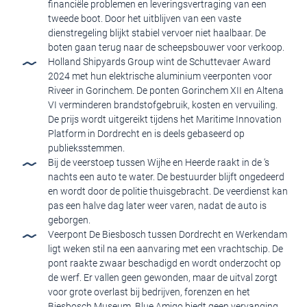
financiële problemen en leveringsvertraging van een
tweede boot. Door het uitblijven van een vaste
dienstregeling blijkt stabiel vervoer niet haalbaar. De
boten gaan terug naar de scheepsbouwer voor verkoop.
Holland Shipyards Group wint de Schuttevaer Award
2024 met hun elektrische aluminium veerponten voor
Riveer in Gorinchem. De ponten Gorinchem XII en Altena
VI verminderen brandstofgebruik, kosten en vervuiling.
De prijs wordt uitgereikt tijdens het Maritime Innovation
Platform in Dordrecht en is deels gebaseerd op
publieksstemmen.
Bij de veerstoep tussen Wijhe en Heerde raakt in de ‘s
nachts een auto te water. De bestuurder blijft ongedeerd
en wordt door de politie thuisgebracht. De veerdienst kan
pas een halve dag later weer varen, nadat de auto is
geborgen.
Veerpont De Biesbosch tussen Dordrecht en Werkendam
ligt weken stil na een aanvaring met een vrachtschip. De
pont raakte zwaar beschadigd en wordt onderzocht op
de werf. Er vallen geen gewonden, maar de uitval zorgt
voor grote overlast bij bedrijven, forenzen en het
Biesbosch Museum. Blue Amigo biedt geen vervanging,