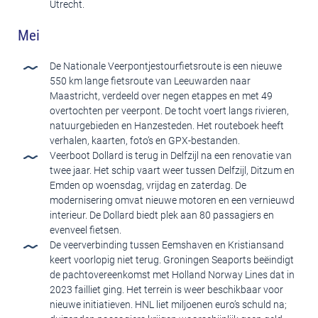
Utrecht.
Mei
De Nationale Veerpontjestourfietsroute is een nieuwe
550 km lange fietsroute van Leeuwarden naar
Maastricht, verdeeld over negen etappes en met 49
overtochten per veerpont. De tocht voert langs rivieren,
natuurgebieden en Hanzesteden. Het routeboek heeft
verhalen, kaarten, foto’s en GPX-bestanden.
Veerboot Dollard is terug in Delfzijl na een renovatie van
twee jaar. Het schip vaart weer tussen Delfzijl, Ditzum en
Emden op woensdag, vrijdag en zaterdag. De
modernisering omvat nieuwe motoren en een vernieuwd
interieur. De Dollard biedt plek aan 80 passagiers en
evenveel fietsen.
De veerverbinding tussen Eemshaven en Kristiansand
keert voorlopig niet terug. Groningen Seaports beëindigt
de pachtovereenkomst met Holland Norway Lines dat in
2023 failliet ging. Het terrein is weer beschikbaar voor
nieuwe initiatieven. HNL liet miljoenen euro’s schuld na;