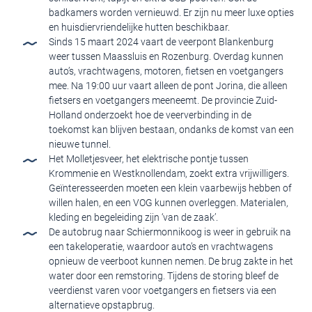
badkamers worden vernieuwd. Er zijn nu meer luxe opties
en huisdiervriendelijke hutten beschikbaar.
Sinds 15 maart 2024 vaart de veerpont Blankenburg
weer tussen Maassluis en Rozenburg. Overdag kunnen
auto’s, vrachtwagens, motoren, fietsen en voetgangers
mee. Na 19:00 uur vaart alleen de pont Jorina, die alleen
fietsers en voetgangers meeneemt. De provincie Zuid-
Holland onderzoekt hoe de veerverbinding in de
toekomst kan blijven bestaan, ondanks de komst van een
nieuwe tunnel.
Het Molletjesveer, het elektrische pontje tussen
Krommenie en Westknollendam, zoekt extra vrijwilligers.
Geïnteresseerden moeten een klein vaarbewijs hebben of
willen halen, en een VOG kunnen overleggen. Materialen,
kleding en begeleiding zijn ‘van de zaak’.
De autobrug naar Schiermonnikoog is weer in gebruik na
een takeloperatie, waardoor auto’s en vrachtwagens
opnieuw de veerboot kunnen nemen. De brug zakte in het
water door een remstoring. Tijdens de storing bleef de
veerdienst varen voor voetgangers en fietsers via een
alternatieve opstapbrug.