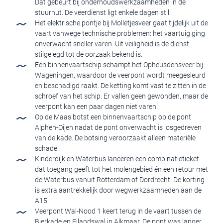
Dat gebeurt bij onderhoudswerkzaamheden in de
stuurhut. De veerdienst ligt enkele dagen stil.
Het elektrische pontje bij Molletjesveer gaat tijdelijk uit de
vaart vanwege technische problemen: het vaartuig ging
onverwacht sneller varen. Uit veiligheid is de dienst
stilgelegd tot de oorzaak bekend is.
Een binnenvaartschip schampt het Opheusdensveer bij
Wageningen, waardoor de veerpont wordt meegesleurd
en beschadigd raakt. De ketting komt vast te zitten in de
schroef van het schip. Er vallen geen gewonden, maar de
veerpont kan een paar dagen niet varen.
Op de Maas botst een binnenvaartschip op de pont
Alphen-Oijen nadat de pont onverwacht is losgedreven
van de kade. De botsing veroorzaakt alleen materiële
schade.
Kinderdijk en Waterbus lanceren een combinatieticket
dat toegang geeft tot het molengebied én een retour met
de Waterbus vanuit Rotterdam of Dordrecht. De korting
is extra aantrekkelijk door wegwerkzaamheden aan de
A15.
Veerpont Wal-Nood 1 keert terug in de vaart tussen de
Bierkade en Eilandswal in Alkmaar. De pont was langer