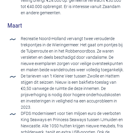
veiling brengt €24.000 op. gemeente verwacht €30.000
tot €40.000 opbrengst. Er is interesse vanuit Zaandam
en andere gemeenten.
Maart
Recreatie Noord-Holland vervangt twee verouderde
trekpontjes in de Wieringermeer. Het gaat om pontjes bij
de Tulpenroute en in het Robbenoordbos. Ze waren
versleten en deels beschadigd door vandalisme. De
nieuwe exemplaren zorgen voor veilige oversteekpunten
en maken beide wandelroutes weer volledig toegankelijk.
De tarieven van ’t Kleine Veer tussen Zwolle en Hattem
stijgen dit seizoen. Nieuw is een bakfiets-toeslag van
€0,50 vanwege de ruimte die deze innemen. De
prijsverhoging is nodig door hogere onderhoudskosten
en investeringen in veiligheid na een accuprobleem in
2023.
DFDS moderniseert voor tien miljoen euro de veerboten
King Seaways en Princess Seaways tussen IJmuiden en
Newcastle. Alle 1050 hutten krijgen nieuwe meubels, fris
schilderwerk, tapijt en extra USB-poorten. Ook de