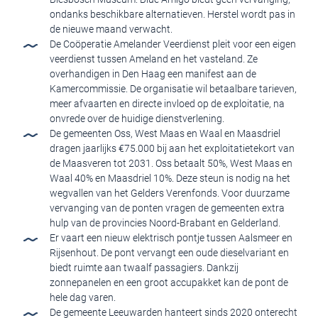
ondanks beschikbare alternatieven. Herstel wordt pas in
de nieuwe maand verwacht.
De Coöperatie Amelander Veerdienst pleit voor een eigen
veerdienst tussen Ameland en het vasteland. Ze
overhandigen in Den Haag een manifest aan de
Kamercommissie. De organisatie wil betaalbare tarieven,
meer afvaarten en directe invloed op de exploitatie, na
onvrede over de huidige dienstverlening.
De gemeenten Oss, West Maas en Waal en Maasdriel
dragen jaarlijks €75.000 bij aan het exploitatietekort van
de Maasveren tot 2031. Oss betaalt 50%, West Maas en
Waal 40% en Maasdriel 10%. Deze steun is nodig na het
wegvallen van het Gelders Verenfonds. Voor duurzame
vervanging van de ponten vragen de gemeenten extra
hulp van de provincies Noord-Brabant en Gelderland.
Er vaart een nieuw elektrisch pontje tussen Aalsmeer en
Rijsenhout. De pont vervangt een oude dieselvariant en
biedt ruimte aan twaalf passagiers. Dankzij
zonnepanelen en een groot accupakket kan de pont de
hele dag varen.
De gemeente Leeuwarden hanteert sinds 2020 onterecht