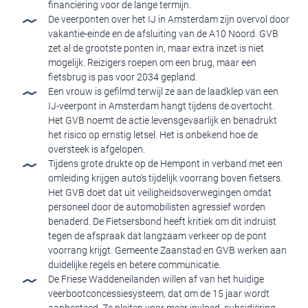
financiering voor de lange termijn.
De veerponten over het IJ in Amsterdam zijn overvol door
vakantie-einde en de afsluiting van de A10 Noord. GVB
zet al de grootste ponten in, maar extra inzet is niet
mogelijk. Reizigers roepen om een brug, maar een
fietsbrug is pas voor 2034 gepland.
Een vrouw is gefilmd terwijl ze aan de laadklep van een
IJ-veerpont in Amsterdam hangt tijdens de overtocht.
Het GVB noemt de actie levensgevaarlijk en benadrukt
het risico op ernstig letsel. Het is onbekend hoe de
oversteek is afgelopen.
Tijdens grote drukte op de Hempont in verband met een
omleiding krijgen auto’s tijdelijk voorrang boven fietsers.
Het GVB doet dat uit veiligheidsoverwegingen omdat
personeel door de automobilisten agressief worden
benaderd. De Fietsersbond heeft kritiek om dit indruist
tegen de afspraak dat langzaam verkeer op de pont
voorrang krijgt. Gemeente Zaanstad en GVB werken aan
duidelijke regels en betere communicatie.
De Friese Waddeneilanden willen af van het huidige
veerbootconcessiesysteem, dat om de 15 jaar wordt
aanbesteed. Ze pleiten voor meer invloed, subsidiëring