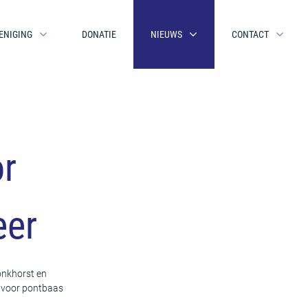
ENIGING
DONATIE
NIEUWS
CONTACT
or
eer
onkhorst en
r voor pontbaas