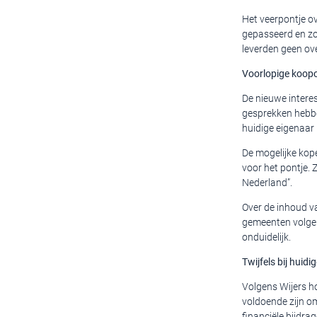
Het veerpontje ov
gepasseerd en zo
leverden geen ov
Voorlopige koop
De nieuwe intere
gesprekken hebbe
huidige eigenaar l
De mogelijke kop
voor het pontje. 
Nederland”.
Over de inhoud va
gemeenten volgens
onduidelijk.
Twijfels bij huidi
Volgens Wijers ho
voldoende zijn o
financiële bijdr