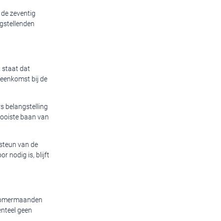
 de zeventig
ngstellenden
 staat dat
eenkomst bij de
s belangstelling
 mooiste baan van
 steun van de
 nodig is, blijft
e zomermaanden
enteel geen