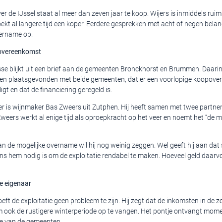
er de IJssel staat al meer dan zeven jaar te koop. Wijers is inmiddels ruim
ekt al langere tijd een koper. Eerdere gesprekken met acht of negen bela
ername op.
overeenkomst
sse blijkt uit een brief aan de gemeenten Bronckhorst en Brummen. Daarin
n plaatsgevonden met beide gemeenten, dat er een voorlopige koopover
igt en dat de financiering geregeld is.
er is wijnmaker Bas Zweers uit Zutphen. Hij heeft samen met twee partner
Zweers werkt al enige tijd als oproepkracht op het veer en noemt het “de
n de mogelijke overname wil hij nog weinig zeggen. Wel geeft hij aan dat
 hem nodig is om de exploitatie rendabel te maken. Hoeveel geld daarvoor
ge eigenaar
eft de exploitatie geen probleem te zijn. Hij zegt dat de inkomsten in d
m ook de rustigere winterperiode op te vangen. Het pontje ontvangt mom
age van de gemeenten.