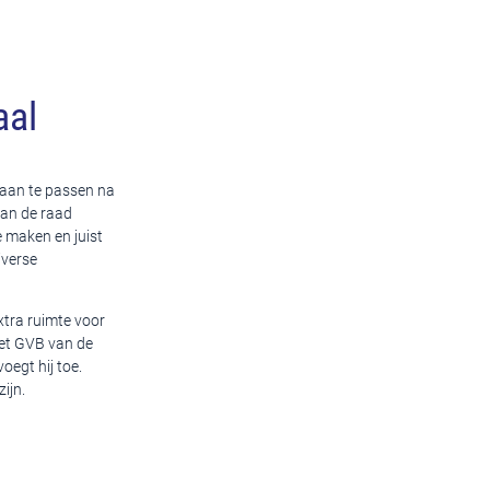
aal
aan te passen na
aan de raad
e maken en juist
iverse
xtra ruimte voor
 het GVB van de
oegt hij toe.
ijn.