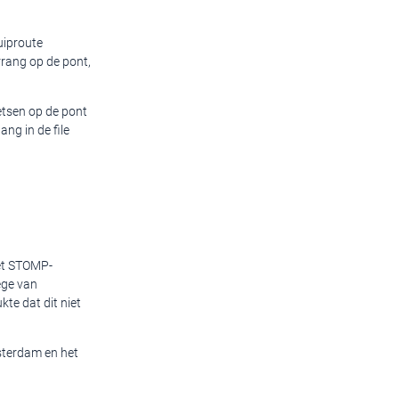
uiproute
rrang op de pont,
etsen op de pont
ang in de file
het STOMP-
ege van
te dat dit niet
sterdam en het