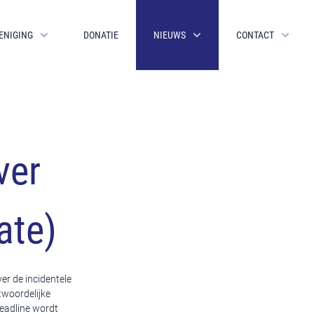
ENIGING
DONATIE
NIEUWS
CONTACT
ver
ate)
r de incidentele
twoordelijke
eadline wordt