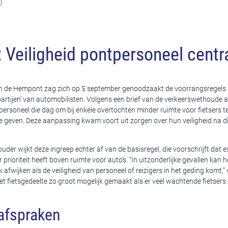
)
 Veiligheid pontpersoneel centr
n de Hempont zag zich op 5 september genoodzaakt de voorrangsregels 
partijen’ van automobilisten. Volgens een brief van de verkeerswethoude 
ersoneel die dag om bij enkele overtochten minder ruimte voor fietsers t
te geven. Deze aanpassing kwam voort uit zorgen over hun veiligheid na d
der wijkt deze ingreep echter af van de basisregel, die voorschrijft dat e
prioriteit heeft boven ruimte voor auto’s. “In uitzonderlijke gevallen kan
afwijken als de veiligheid van personeel of reizigers in het geding komt,” v
 fietsgedeelte zo groot mogelijk gemaakt als er veel wachtende fietsers z
afspraken