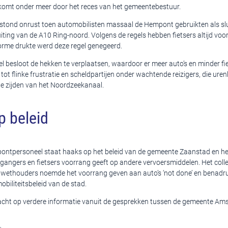
t komt onder meer door het reces van het gemeentebestuur.
stond onrust toen automobilisten massaal de Hempont gebruikten als sl
ting van de A10 Ring-noord. Volgens de regels hebben fietsers altijd voo
rme drukte werd deze regel genegeerd.
l besloot de hekken te verplaatsen, waardoor er meer auto’s en minder fi
 tot flinke frustratie en scheldpartijen onder wachtende reizigers, die urenl
e zijden van het Noordzeekanaal.
p beleid
 pontpersoneel staat haaks op het beleid van de gemeente Zaanstad en 
tgangers en fietsers voorrang geeft op andere vervoersmiddelen. Het coll
wethouders noemde het voorrang geven aan auto’s ‘not done’ en benadruk
obiliteitsbeleid van de stad.
cht op verdere informatie vanuit de gesprekken tussen de gemeente Am