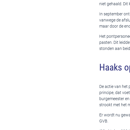
niet gehaald. Di
In september ont
vanwege de afslui
maar door de eno
Het pontpersonee
pasten. Dit leidde
stonden aan beid
Haaks o
De actie van het
principe, dat voe
burgemeester en 
strookt met het m
Er wordt nu gewa
GVB.