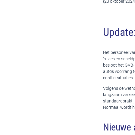
(23 oktober 2024
Update:
Het personeel va
‘ruzies en scheld
besloot het GVB-p
auto’s voorrang 
conflictsituaties.
Volgens de wethou
langzaam verkeer 
standaardpraktijk 
Normaal wordt het
Nieuwe 