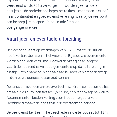
exploitant, Hendrik Schuitema en Bert Keukenkamp, die de
veerdienst sinds 2015 verzorgen. Er worden geen andere
partijen bij de onderhandelingen betrokken. De gemeente streeft
naar continuïteit en goede dienstverlening, waarbij de veerpont
een belangrijke rol speelt in het lokale fiets- en
voetgangersverkeer.
Vaartijden en eventuele uitbreiding
De veerpont vaart op werkdagen van 06.00 tot 22.00 uur en
heeft kortere diensten in het weekend. Bij speciale evenementen
worden de tijden verruimd. Hoewel de vraag naar langere
vaartijden bekend is, wijst de gemeente erop dat uitbreiding in
rustige uren financieel niet haalbaar is. Toch kan dit onderwerp
in de nieuwe concessie aan bod komen.
De tarieven voor een enkele overtocht variëren: een automobilist
betaalt 2,20 euro, een fietser 1,50 euro, en vrachtwagens 7 euro.
Abonnementen bieden korting voor frequente gebruikers.
Gemiddeld maakt de pont zo’n 200 overtochten per dag.
De veerdienst kent een rijke geschiedenis die teruggaat tot 1347,