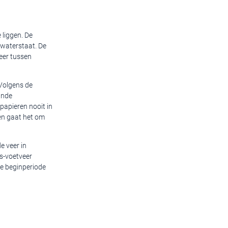
 liggen. De
waterstaat. De
eer tussen
 Volgens de
ande
papieren nooit in
en gaat het om
e veer in
ts-voetveer
de beginperiode