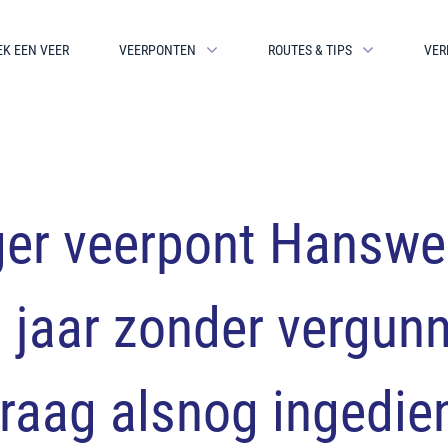
EK EEN VEER
VEERPONTEN
ROUTES & TIPS
VER
ger veerpont Hanswe
0 jaar zonder vergunn
raag alsnog ingedie