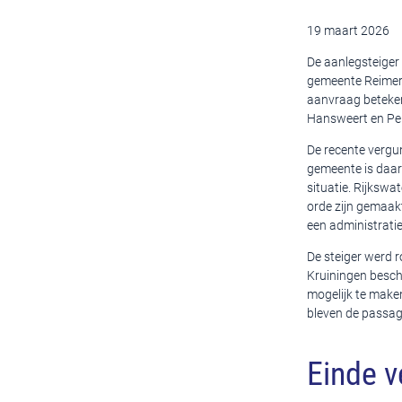
19 maart 2026
De aanlegsteiger 
gemeente Reimers
aanvraag betekent
Hansweert en Perk
De recente vergu
gemeente is daar
situatie. Rijksw
orde zijn gemaak
een administratie
De steiger werd 
Kruiningen beschi
mogelijk te maken
bleven de passagi
Einde v