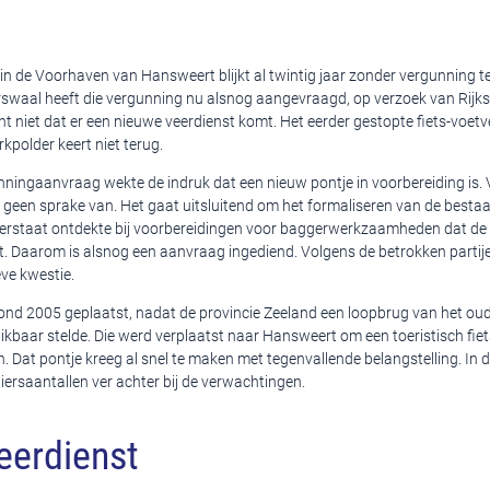
in de Voorhaven van Hansweert blijkt al twintig jaar zonder vergunning te
waal heeft die vergunning nu alsnog aangevraagd, op verzoek van Rijks
 niet dat er een nieuwe veerdienst komt. Het eerder gestopte fiets-voetv
polder keert niet terug.
nningaanvraag wekte de indruk dat een nieuw pontje in voorbereiding is.
 geen sprake van. Het gaat uitsluitend om het formaliseren van de besta
aterstaat ontdekte bij voorbereidingen voor baggerwerkzaamheden dat de 
t. Daarom is alsnog een aanvraag ingediend. Volgens de betrokken partij
ve kwestie.
rond 2005 geplaatst, nadat de provincie Zeeland een loopbrug van het oud
kbaar stelde. Die werd verplaatst naar Hansweert om een toeristisch fie
. Dat pontje kreeg al snel te maken met tegenvallende belangstelling. In 
ersaantallen ver achter bij de verwachtingen.
eerdienst