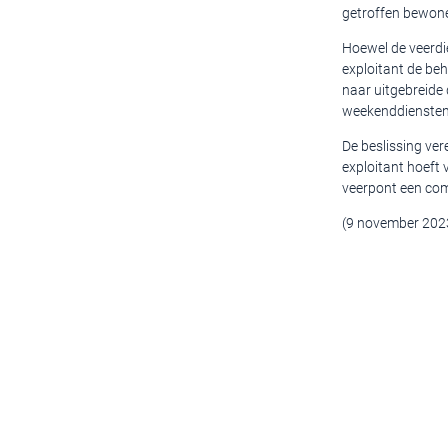
getroffen bewoner
Hoewel de veerdi
exploitant de beh
naar uitgebreide 
weekenddiensten t
De beslissing ver
exploitant hoeft
veerpont een comm
(9 november 202