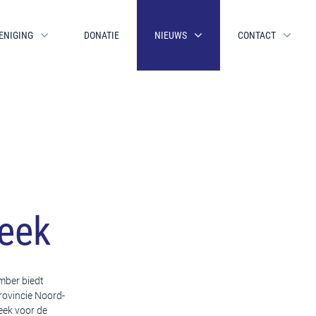
ENIGING
DONATIE
NIEUWS
CONTACT
teek
mber biedt
rovincie Noord-
eek voor de