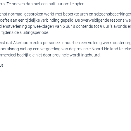
s. Ze hoeven dan niet een half uur om te rijden.
enst normaal gesproken werkt met beperkte uren en seizoensbeperkingen
oefte aan een tijdelijke verbinding gepeild. De overweldigende respons w
dienstverlening op weekdagen van 6 uur ’s ochtends tot 9 uur ’s avonds e
ijdens de sluitingsperiode.
eist dat Akerboom extra personeel inhuurt en een volledig werkrooster or
 vooralsnog niet op een vergoeding van de provincie Noord-Holland te rek
ercieel bedrijf die niet door provincie wordt ingehuurd.
3)