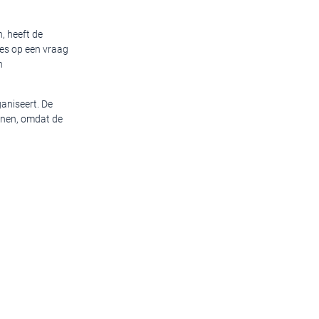
, heeft de
ees op een vraag
n
ganiseert. De
enen, omdat de