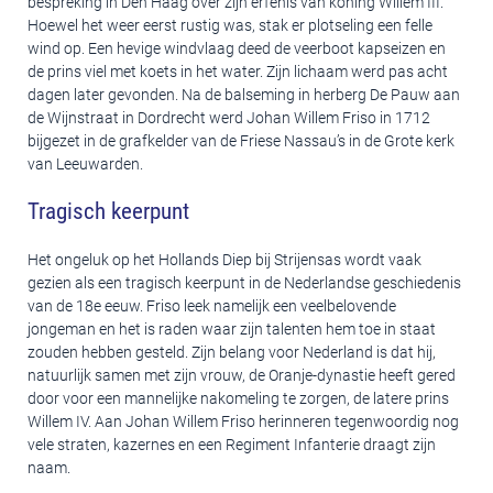
bespreking in Den Haag over zijn erfenis van koning Willem III.
Hoewel het weer eerst rustig was, stak er plotseling een felle
wind op. Een hevige windvlaag deed de veerboot kapseizen en
de prins viel met koets in het water. Zijn lichaam werd pas acht
dagen later gevonden. Na de balseming in herberg De Pauw aan
de Wijnstraat in Dordrecht werd Johan Willem Friso in 1712
bijgezet in de grafkelder van de Friese Nassau’s in de Grote kerk
van Leeuwarden.
Tragisch keerpunt
Het ongeluk op het Hollands Diep bij Strijensas wordt vaak
gezien als een tragisch keerpunt in de Nederlandse geschiedenis
van de 18e eeuw. Friso leek namelijk een veelbelovende
jongeman en het is raden waar zijn talenten hem toe in staat
zouden hebben gesteld. Zijn belang voor Nederland is dat hij,
natuurlijk samen met zijn vrouw, de Oranje-dynastie heeft gered
door voor een mannelijke nakomeling te zorgen, de latere prins
Willem IV. Aan Johan Willem Friso herinneren tegenwoordig nog
vele straten, kazernes en een Regiment Infanterie draagt zijn
naam.