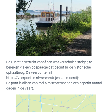
De Lucretia vertrekt vanaf een wat verscholen steiger, te
bereiken via een bospaadje dat begint bij de historische
ophaalbrug. Zie veerponten.nl
https://veerponten.nl/veren/strijensas-moerdijk
De pont is alleen van mei t/m september op een beperkt aantal
dagen in de vaart.