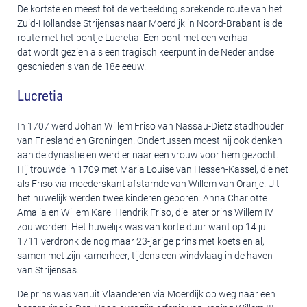
De kortste en meest tot de verbeelding sprekende route van het
Zuid-Hollandse Strijensas naar Moerdijk in Noord-Brabant is de
route met het pontje Lucretia. Een pont met een verhaal
dat wordt gezien als een tragisch keerpunt in de Nederlandse
geschiedenis van de 18e eeuw.
Lucretia
In 1707 werd Johan Willem Friso van Nassau-Dietz stadhouder
van Friesland en Groningen. Ondertussen moest hij ook denken
aan de dynastie en werd er naar een vrouw voor hem gezocht.
Hij trouwde in 1709 met Maria Louise van Hessen-Kassel, die net
als Friso via moederskant afstamde van Willem van Oranje. Uit
het huwelijk werden twee kinderen geboren: Anna Charlotte
Amalia en Willem Karel Hendrik Friso, die later prins Willem IV
zou worden. Het huwelijk was van korte duur want op 14 juli
1711 verdronk de nog maar 23-jarige prins met koets en al,
samen met zijn kamerheer, tijdens een windvlaag in de haven
van Strijensas.
De prins was vanuit Vlaanderen via Moerdijk op weg naar een