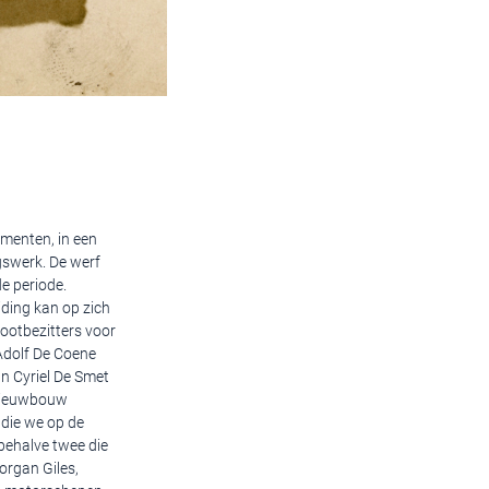
umenten, in een
gswerk. De werf
e periode.
eiding kan op zich
ootbezitters voor
Adolf De Coene
n Cyriel De Smet
 nieuwbouw
 die we op de
behalve twee die
organ Giles,