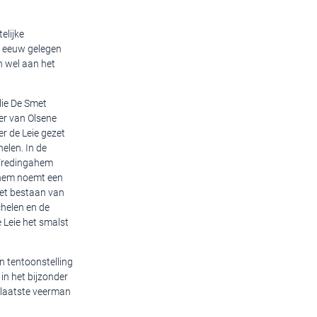
elijke
e eeuw gelegen
n wel aan het
lie De Smet
er van Olsene
r de Leie gezet
elen. In de
a Fredingahem
ghem noemt een
et bestaan van
helen en de
 Leie het smalst
n tentoonstelling
in het bijzonder
 laatste veerman