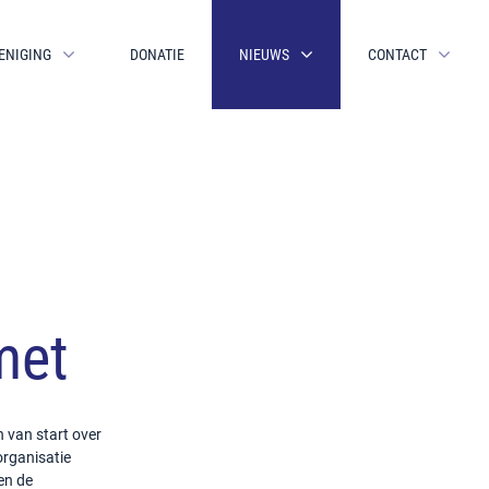
ENIGING
DONATIE
NIEUWS
CONTACT
met
 van start over
organisatie
en de