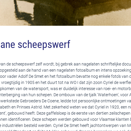
gane scheepswerf
an de scheepswerf zelf wordt, bij gebrek aan nagelaten schriftelijke doc
opgesteld aan de hand van een nagelaten fotoalbum en intens opzoekin
oor vader Adolf De Smet en het fotoalbum bevatte nog enkele foto’s van d
j vroegtijdig in 1905 en het duurt tot na WO I dat zijn zoon Cyriel de werfl
pkomen van de watersport, was er duidelijk interesse van roei- en motorb
terberging van hun schepen. De ombouw van de tjalk ‘Waterhoen’, voor 
twerkstede Gebroeders De Coene, leidde tot persoonlijke ontmoetingen va
sabeth en Prinses Astrid. Met zekerheid weten we dat Cyriel in 1920, een
Trent’, gebouwd heeft. Deze gaffelsloep is de eerste van dertien zeilschepen
nnen identificeren. Deze schepen werden gebouwd voor Vlaamse klanten 
 industriëlen besteld werden. Cyriel De Smet heeft jachtontwerpen van M