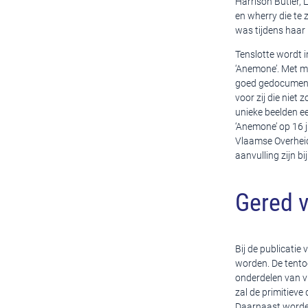
Harrison Butler,
en wherry die te 
was tijdens haar
Tenslotte wordt i
‘Anemone’. Met me
goed gedocumente
voor zij die niet
unieke beelden ee
‘Anemone’ op 16 
Vlaamse Overheid
aanvulling zijn b
Gered v
Bij de publicatie
worden. De tentoo
onderdelen van v
zal de primitieve
Daarnaast worden