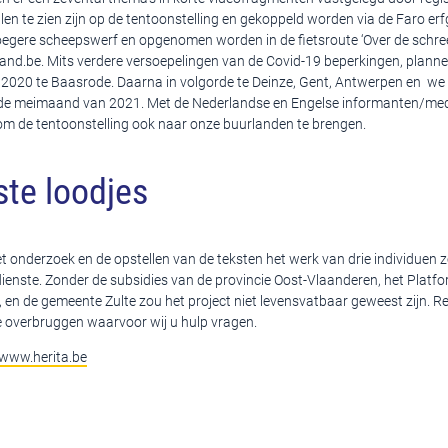
len te zien zijn op de tentoonstelling en gekoppeld worden via de Faro e
roegere scheepswerf en opgenomen worden in de fietsroute ‘Over de schre
land.be. Mits verdere versoepelingen van de Covid-19 beperkingen, planne
2020 te Baasrode. Daarna in volgorde te Deinze, Gent, Antwerpen en we s
 de meimaand van 2021. Met de Nederlandse en Engelse informanten/me
m de tentoonstelling ook naar onze buurlanden te brengen.
ste loodjes
 het onderzoek en de opstellen van de teksten het werk van drie individuen 
ienste. Zonder de subsidies van de provincie Oost-Vlaanderen, het Platf
 en de gemeente Zulte zou het project niet levensvatbaar geweest zijn. R
te overbruggen waarvoor wij u hulp vragen.
www.herita.be