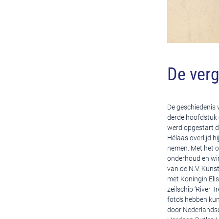
De ver
De geschiedenis v
derde hoofdstuk 
werd opgestart d
Hélaas overlijd hi
nemen. Met het o
onderhoud en win
van de N.V. Kuns
met Koningin Eli
zeilschip ‘River 
foto’s hebben ku
door Nederlandse