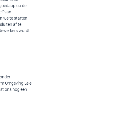
rfgoedapp op de
ef’ van
n we te starten
luiten af te
dewerkers wordt
zonder
orm Omgeving Leie
est ons nog een