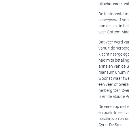
bijbehorende tent
De tentoonstellin
scheepswerf van 
aan de Leie in h
veer Gottem-Mac
Dat veer werd va
vanuit de herber
klacht neergeleg
had mits betalin
annalen van de Ge
mansum unum in q
woonst waar twee
een veer of over
herberg ‘Den Over
is en de aloude 
De veren op de Le
en boek. In een v
beschreven en de
Cyriel De Smet .