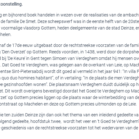
oonstelling.
g en bijhorend boek handelen in wezen over de realisaties van de ambacht
de familie De Smet. Deze scheepswerf was in de eerste helft van de 20st
et voormalige vlasdorp Gottem, heden deelgemeente van de stad Deinze, e
helen.
naf de 17de eeuw uitgebaat door de rechtstreekse voorzaten van de fami
g ‘Den Overzet’ op Gottem. Reeds voordien, in 1438, werd door de dorpshe
d bij ‘De Keure’ in Gent tegen Simoen van Verdeghem omdat hij mensen ove
g. Dat Goed te Verdeghem, was gelegen aan de overkant van Leie, op Mach
ntse Sint-Pietersabdij wordt dit goed al vermeld in het jaar 941: “In vill
uo duo homines habitant”, of in vertaling: ”In de plaats die men Verde
 gezinshoofden wonen”. Die plaatsnaam Verdeghem duidt duidelijk op h
zet. Dit wordt overigens bevestigd doordat het Goed te Verdeghem op Mac
zet’ op Gottem precies liggen op die plaats waar de winterbedding van de
Pontstraat op Machelen en deze op Gottem precies uitmonden op de Leie.
ie ten zuiden Deinze zijn dan ook het thema van een inleidend gedeelte va
olgend gedeelte, hoofdstuk twee, wordt het veer en ‘t Goed te Verdeghem’ 
 geschiedenis van de rechtstreekse voorzaten tot het wedervaren van de