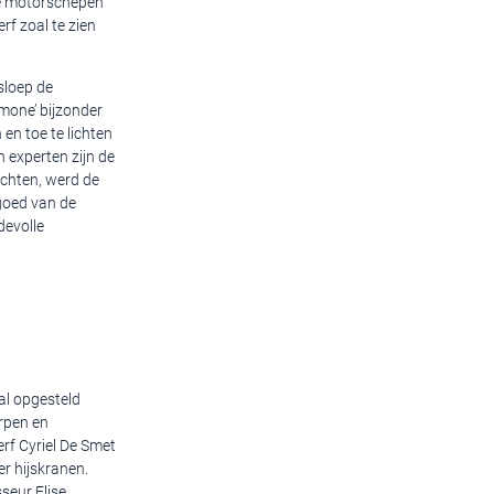
de motorschepen
rf zoal te zien
sloep de
emone’ bijzonder
en toe te lichten
n experten zijn de
achten, werd de
goed van de
devolle
zal opgesteld
erpen en
rf Cyriel De Smet
er hijskranen.
seur Elise