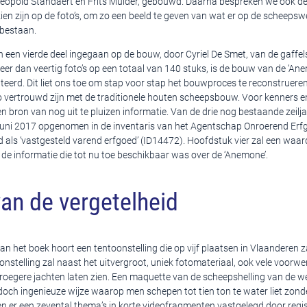
 Leopold Standaert en Frits Mulder, gebouwd. Daarna bespreken we ook 
zien zijn op de foto’s, om zo een beeld te geven van wat er op de scheepswe
 bestaan.
n een vierde deel ingegaan op de bouw, door Cyriel De Smet, van de gaffel
er dan veertig foto’s op een totaal van 140 stuks, is de bouw van de ‘An
erd. Dit liet ons toe om stap voor stap het bouwproces te reconstrueren 
 zo vertrouwd zijn met de traditionele houten scheepsbouw. Voor kenners e
n bron van nog uit te pluizen informatie. Van de drie nog bestaande zeilj
juni 2017 opgenomen in de inventaris van het Agentschap Onroerend Erf
 als ‘vastgesteld varend erfgoed’ (ID14472). Hoofdstuk vier zal een waar
ij de informatie die tot nu toe beschikbaar was over de ‘Anemone’.
an de vergetelheid
 van het boek hoort een tentoonstelling die op vijf plaatsen in Vlaanderen 
nstelling zal naast het uitvergroot, uniek fotomateriaal, ook vele voorw
roegere jachten laten zien. Een maquette van de scheepshelling van de we
 doch ingenieuze wijze waarop men schepen tot tien ton te water liet zond
 er een zevental thema’s in korte videofragmenten vastgelegd door regis