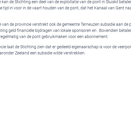
 kan de Stichting een deel van de exploitatie van de pont in Sluiskil betalen
me tijd in voor in de vaart houden van de pont, dat het Kanaal van Gent n
e van de provincie verstrekt ook de gemeente Terneuzen subsidie aan de 
ting geld financiële bijdragen van lokale sponsoren en . Bovendien betalen
regelmatig van de pont gebruikmaken voor een abonnement.
cie laat de Stichting zien dat er gedeeld eigenaarschap is voor de veerpo
onder Zeeland een subsidie wilde verstrekken.