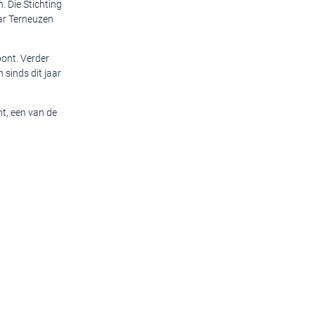
. Die Stichting
aar Terneuzen
pont. Verder
 sinds dit jaar
nt, een van de